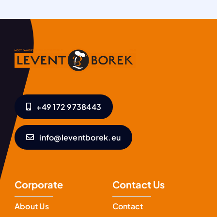
+49 172 9738443
info@leventborek.eu
Corporate
Contact Us
About Us
Contact